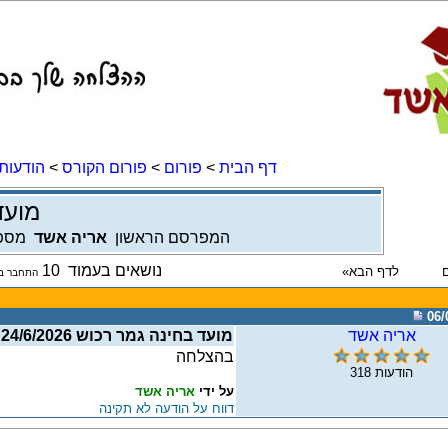
דף הבית
>
פורום
>
פורום הקורס
>
הודעות
מועד ב
המפרסם הראשון
אריה אשד
מספ
נושאים בעמוד
10
התחבר בכ
06/
אריה אשד
מועד בחינה גמר רכוש 24/6/2026
בהצלחה
הודעות
318
על ידי
אריה אשד
דווח על הודעה לא תקינה