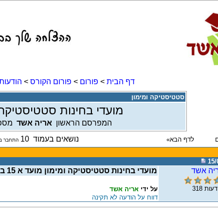
דף הבית
>
פורום
>
פורום הקורס
>
הודעות
סטטיסטיקה ומימון
מועדי בחינות סטטיסטיקה ומימון 
המפרסם הראשון
אריה אשד
מספ
נושאים בעמוד
10
התחבר בכ
15/
יה אשד
מועדי בחינות סטטיסטיקה ומימון מועד א 15 בספטמבר
דעות
318
על ידי
אריה אשד
דווח על הודעה לא תקינה